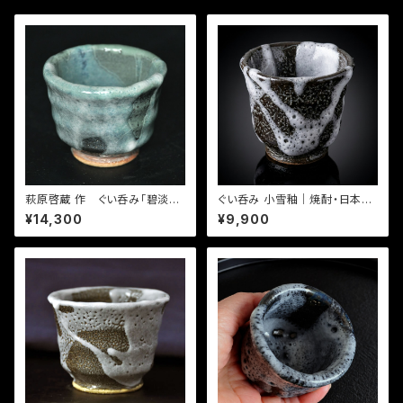
萩原啓蔵 作 ぐい呑み「碧淡
ぐい呑み 小雪釉｜焼酎・日本酒
青」
に合う作家物（萩原啓蔵）
¥14,300
¥9,900