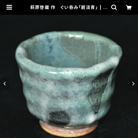
萩原啓蔵 作 ぐい呑み「碧淡青」 | 啓
蔵ギャラリーWebショップ