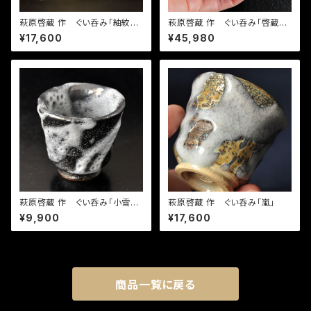
萩原啓蔵 作 ぐい呑み「紬紋
萩原啓蔵 作 ぐい呑み「啓蔵虫
釉」
喰い」
¥17,600
¥45,980
萩原啓蔵 作 ぐい呑み「小雪釉
萩原啓蔵 作 ぐい呑み「嵐」
(虫喰い)」
¥9,900
¥17,600
商品一覧に戻る