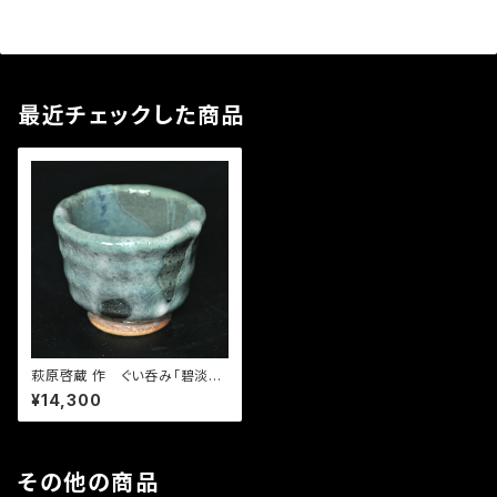
最近チェックした商品
萩原啓蔵 作 ぐい呑み「碧淡
青」
¥14,300
その他の商品